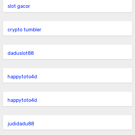
slot gacor
crypto tumbler
daduslot88
happytoto4d
happytoto4d
judidadu88