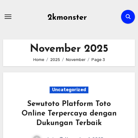
Skip
to
2kmonster
content
November 2025
Home
2025
November
Page 3
Uncategorized
Sewutoto Platform Toto
Online Terpercaya dengan
Dukungan Terbaik