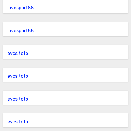
Livesport88
Livesport88
evos toto
evos toto
evos toto
evos toto