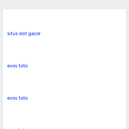
situs slot gacor
evos toto
evos toto