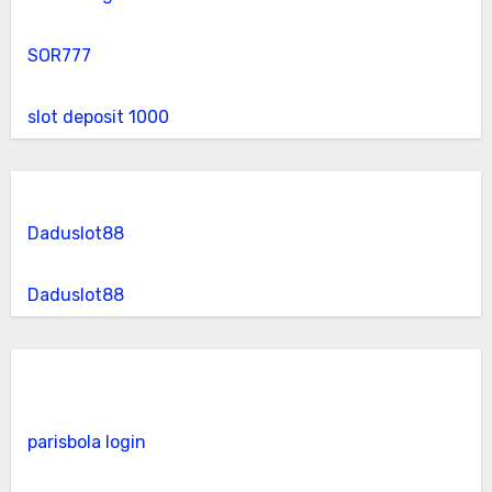
SOR777
slot deposit 1000
Daduslot88
Daduslot88
parisbola login