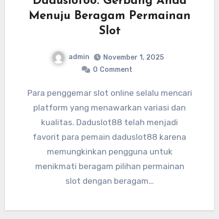
Daduslot88: Gerbang Anda
Menuju Beragam Permainan
Slot
admin
November 1, 2025
0
Comment
Para penggemar slot online selalu mencari
platform yang menawarkan variasi dan
kualitas. Daduslot88 telah menjadi
favorit para pemain daduslot88 karena
memungkinkan pengguna untuk
menikmati beragam pilihan permainan
slot dengan beragam…