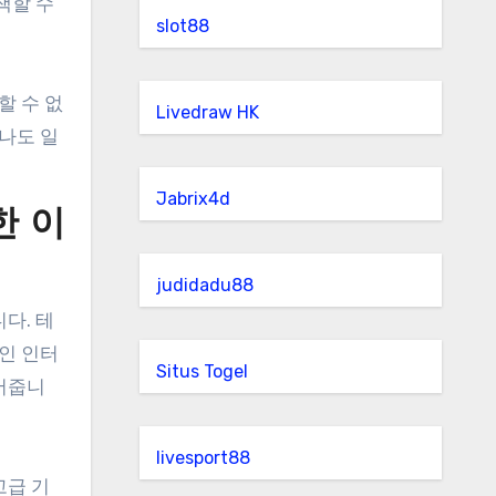
색할 수
slot88
할 수 없
Livedraw HK
나도 일
Jabrix4d
한 이
judidadu88
다. 테
인 인터
Situs Togel
어줍니
livesport88
고급 기