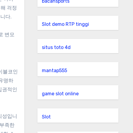
bacansports
대해 걱정
습니다.
Slot demo RTP tinggi
로 변모
situs toto 4d
mantap555
테이블코인
 유명하
앙집권적인
game slot online
편의성입니
Slot
 부족한