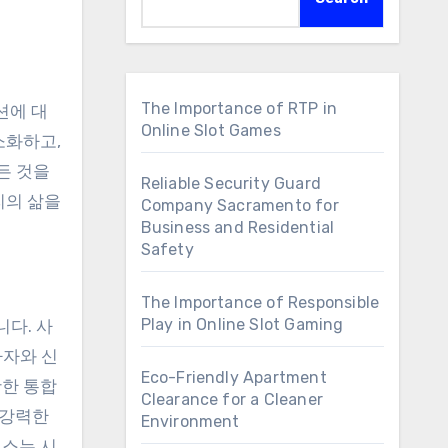
The Importance of RTP in
Online Slot Games
소화하고,
든 것을
Reliable Security Guard
리의 삶을
Company Sacramento for
Business and Residential
Safety
The Importance of Responsible
Play in Online Slot Gaming
다. 사
자자와 신
Eco-Friendly Apartment
활한 통합
Clearance for a Cleaner
 강력한
Environment
맥스는 시