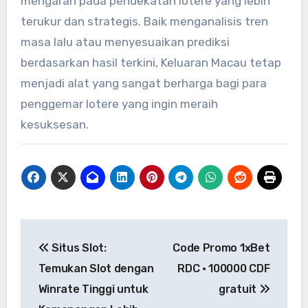
mengarah pada pendekatan lotere yang lebih
terukur dan strategis. Baik menganalisis tren
masa lalu atau menyesuaikan prediksi
berdasarkan hasil terkini, Keluaran Macau tetap
menjadi alat yang sangat berharga bagi para
penggemar lotere yang ingin meraih
kesuksesan.
Post
Situs Slot:
Code Promo 1xBet
navigation
Temukan Slot dengan
RDC • 100000 CDF
Winrate Tinggi untuk
gratuit