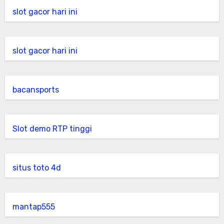
slot gacor hari ini
slot gacor hari ini
bacansports
Slot demo RTP tinggi
situs toto 4d
mantap555