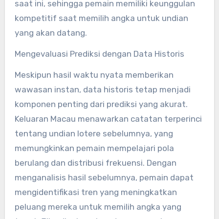
saat ini, sehingga pemain memiliki keunggulan
kompetitif saat memilih angka untuk undian
yang akan datang.
Mengevaluasi Prediksi dengan Data Historis
Meskipun hasil waktu nyata memberikan
wawasan instan, data historis tetap menjadi
komponen penting dari prediksi yang akurat.
Keluaran Macau menawarkan catatan terperinci
tentang undian lotere sebelumnya, yang
memungkinkan pemain mempelajari pola
berulang dan distribusi frekuensi. Dengan
menganalisis hasil sebelumnya, pemain dapat
mengidentifikasi tren yang meningkatkan
peluang mereka untuk memilih angka yang