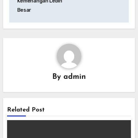
Kemenangan Lebih
Besar
By
admin
Related Post