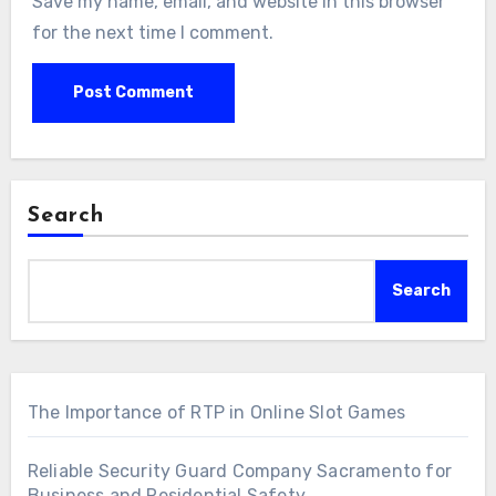
Save my name, email, and website in this browser
for the next time I comment.
Search
Search
The Importance of RTP in Online Slot Games
Reliable Security Guard Company Sacramento for
Business and Residential Safety