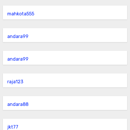
mahkota555
andara99
andara99
raja123
andara88
jkt77