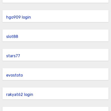
hgo909 login
slot88
stars77
evostoto
rakyat62 login