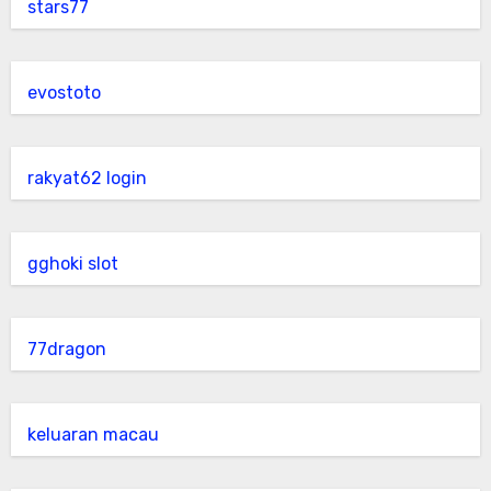
stars77
evostoto
rakyat62 login
gghoki slot
77dragon
keluaran macau