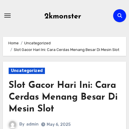
Skip
to
2kmonster
content
Home
Uncategorized
Slot Gacor Hari Ini: Cara Cerdas Menang Besar Di Mesin Slot
Uncategorized
Slot Gacor Hari Ini: Cara
Cerdas Menang Besar Di
Mesin Slot
By
admin
May 6, 2025