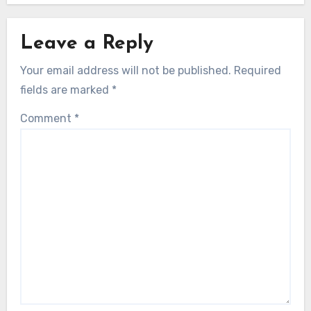
Leave a Reply
Your email address will not be published.
Required
fields are marked
*
Comment
*