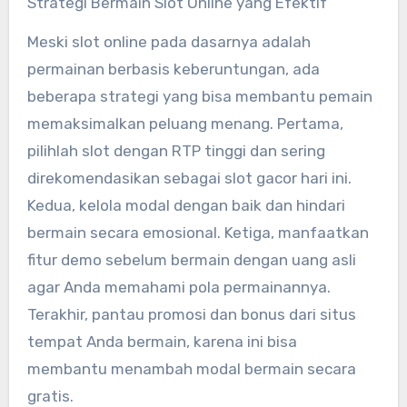
Strategi Bermain Slot Online yang Efektif
Meski slot online pada dasarnya adalah
permainan berbasis keberuntungan, ada
beberapa strategi yang bisa membantu pemain
memaksimalkan peluang menang. Pertama,
pilihlah slot dengan RTP tinggi dan sering
direkomendasikan sebagai slot gacor hari ini.
Kedua, kelola modal dengan baik dan hindari
bermain secara emosional. Ketiga, manfaatkan
fitur demo sebelum bermain dengan uang asli
agar Anda memahami pola permainannya.
Terakhir, pantau promosi dan bonus dari situs
tempat Anda bermain, karena ini bisa
membantu menambah modal bermain secara
gratis.