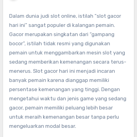
Dalam dunia judi slot online, istilah “slot gacor
hari ini” sangat populer di kalangan pemain.
Gacor merupakan singkatan dari “gampang
bocor”, istilah tidak resmi yang digunakan
pemain untuk menggambarkan mesin slot yang
sedang memberikan kemenangan secara terus-
menerus. Slot gacor hari ini menjadi incaran
banyak pemain karena dianggap memiliki
persentase kemenangan yang tinggi. Dengan
mengetahui waktu dan jenis game yang sedang
gacor, pemain memiliki peluang lebih besar
untuk meraih kemenangan besar tanpa perlu
mengeluarkan modal besar.