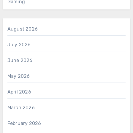
Gaming
August 2026
July 2026
June 2026
May 2026
April 2026
March 2026
February 2026