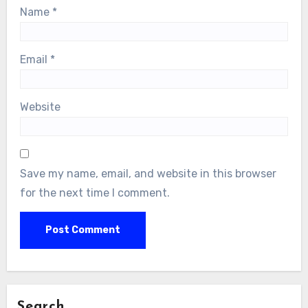
Name
*
Email
*
Website
Save my name, email, and website in this browser
for the next time I comment.
Search