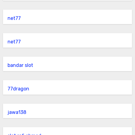
net77
net77
bandar slot
77dragon
jawa138