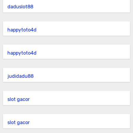
daduslot88
happytoto4d
happytoto4d
judidadu88
slot gacor
slot gacor