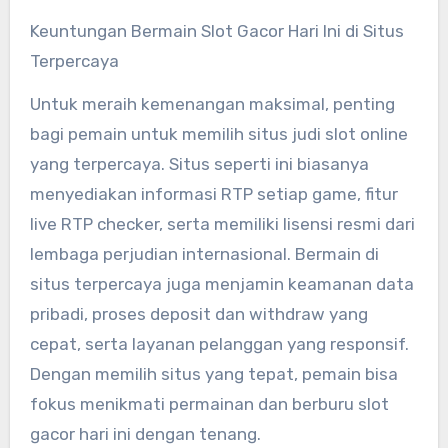
Keuntungan Bermain Slot Gacor Hari Ini di Situs
Terpercaya
Untuk meraih kemenangan maksimal, penting
bagi pemain untuk memilih situs judi slot online
yang terpercaya. Situs seperti ini biasanya
menyediakan informasi RTP setiap game, fitur
live RTP checker, serta memiliki lisensi resmi dari
lembaga perjudian internasional. Bermain di
situs terpercaya juga menjamin keamanan data
pribadi, proses deposit dan withdraw yang
cepat, serta layanan pelanggan yang responsif.
Dengan memilih situs yang tepat, pemain bisa
fokus menikmati permainan dan berburu slot
gacor hari ini dengan tenang.