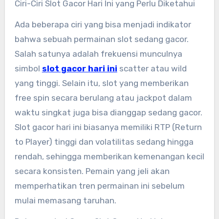
Ciri-Ciri Slot Gacor Hari Ini yang Perlu Diketahui
Ada beberapa ciri yang bisa menjadi indikator
bahwa sebuah permainan slot sedang gacor.
Salah satunya adalah frekuensi munculnya
simbol
slot gacor hari ini
scatter atau wild
yang tinggi. Selain itu, slot yang memberikan
free spin secara berulang atau jackpot dalam
waktu singkat juga bisa dianggap sedang gacor.
Slot gacor hari ini biasanya memiliki RTP (Return
to Player) tinggi dan volatilitas sedang hingga
rendah, sehingga memberikan kemenangan kecil
secara konsisten. Pemain yang jeli akan
memperhatikan tren permainan ini sebelum
mulai memasang taruhan.