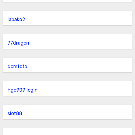
lapak62
77dragon
domtoto
hgo909 login
slot88