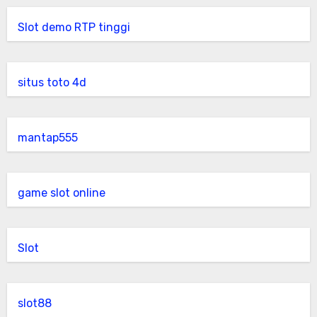
Slot demo RTP tinggi
situs toto 4d
mantap555
game slot online
Slot
slot88